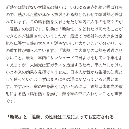
断熱では防げない太陽光の熱とは、いわゆる遠赤外線と呼ばれも
ので、熱された壁や床から放射される熱と合わせて輻射熱と呼ば
れています。この輻射熱を反射させたり室内に入るのを防ぐのが
「遮熱」の役割です。以前は「断熱性」をどれだけ高めることが
できるかが注目されていましたが、最近では輻射熱の大きさは空
気を伝導する熱の大きさと遜色ないほど大きいことが分かり、そ
の重要性が知られています。「遮熱」で大事なのは熱を透過させ
ないこと。最近、車内にサンシェードで日よけをしている車をよ
く見ますが、太陽光は窓ガラスを透過するため、車の外にかけな
いと本来の効果を発揮できません。日本人が昔から生活の知恵と
して使っていたよしずはまさにその理にかなっていると思いま
す。ですから、家の中を暑くしないためには、遮熱は太陽光の放
射による熱（輻射熱）を妨げ、熱を家の中に入れないことが重要
です。
「断熱」と「遮熱」の性能は工法によっても左右される