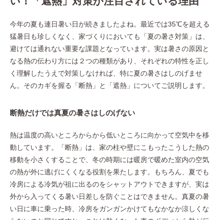
い！「遮熱」対策が注目されている理由
今年の夏も連日暑い日が続きましたよね。最近では35℃を超える
猛暑日も珍しくなく、家づくりにおいても「夏の暑さ対策」は、
避けては通れない重要な課題となっています。実は暑さの原因と
なる熱の伝わり方には２つの種類があり、それぞれの特性を正し
く理解したうえで対策しなければ、特に夏の暑さはしのげませ
ん。そのカギを握る「断熱」と「遮熱」についてご説明します。
断熱だけでは真夏の暑さはしのげない
熱は温度の高いところからから低いところに向かって空気中を移
動しています。「断熱」は、家の柱や壁にこもったこうした熱の
移動を小さくすることで、冬の時期には暖房で暖めた室内の空気
の熱が外に逃げにくくなる役割を果たします。もちろん、夏でも
冷房による冷気が祖に出るのをシャットアウトできますが、実は
外から入ってくる暑い日差しを防ぐことはできません。真夏の暑
い日に車に乗った時、冷房をガンガンかけてもなかなか涼しくな