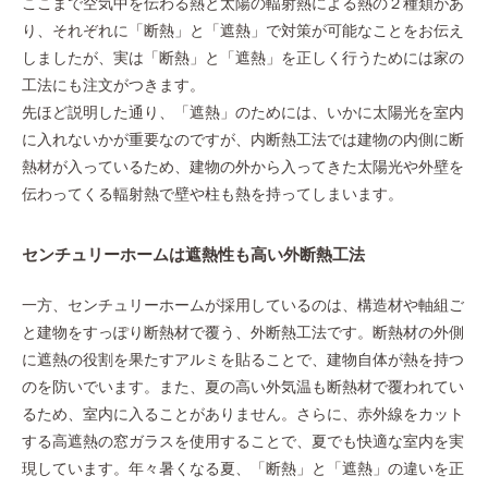
ここまで空気中を伝わる熱と太陽の輻射熱による熱の２種類があ
り、それぞれに「断熱」と「遮熱」で対策が可能なことをお伝え
しましたが、実は「断熱」と「遮熱」を正しく行うためには家の
工法にも注文がつきます。
先ほど説明した通り、「遮熱」のためには、いかに太陽光を室内
に入れないかが重要なのですが、内断熱工法では建物の内側に断
熱材が入っているため、建物の外から入ってきた太陽光や外壁を
伝わってくる輻射熱で壁や柱も熱を持ってしまいます。
センチュリーホームは遮熱性も高い外断熱工法
一方、センチュリーホームが採用しているのは、構造材や軸組ご
と建物をすっぽり断熱材で覆う、外断熱工法です。断熱材の外側
に遮熱の役割を果たすアルミを貼ることで、建物自体が熱を持つ
のを防いでいます。また、夏の高い外気温も断熱材で覆われてい
るため、室内に入ることがありません。さらに、赤外線をカット
する高遮熱の窓ガラスを使用することで、夏でも快適な室内を実
現しています。年々暑くなる夏、「断熱」と「遮熱」の違いを正